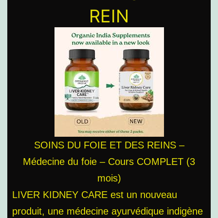
REIN
SOINS DU FOIE ET ​​DES REINS –
Médecine du foie – Cours COMPLET (3
mois)
LIVER KIDNEY CARE est un nouveau
produit, une médecine ayurvédique indigène