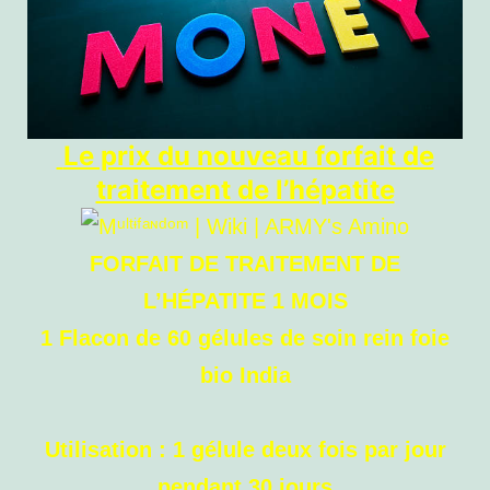
Le prix du nouveau forfait de
traitement de l’hépatite
FORFAIT DE TRAITEMENT DE
L’HÉPATITE 1 MOIS
1 Flacon de 60 gélules de soin rein foie
bio India
Utilisation : 1 gélule deux fois par jour
pendant 30 jours