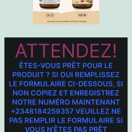
ATTENDEZ!
ÊTES-VOUS PRÊT POUR LE
PRODUIT ? SI OUI REMPLISSEZ
LE FORMULAIRE CI-DESSOUS, SI
NON COPIEZ ET ENREGISTREZ
NOTRE NUMÉRO MAINTENANT
+2348184259357 VEUILLEZ NE
PAS REMPLIR LE FORMULAIRE SI
VOUS N’ÊTES PAS PRÊT